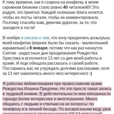
К тому времени, как я созрела на конфетку, в моем
скромном бложике стало ровно
40
читателей!!! Это
радует, это приятно. Каждой хозяюшке блога хочется,
чтобы ее посты читали, чтобы их комментировали.
Поэтому спасибо вам, девочки дорогие, за то, что
заходите в гости!
В ноябре
я писала о том
, что хочу приурочить розыгрыш
моей конфетки (вернее было бы сказать - малюсенькой
карамельки) к
8 января
, потому что как раз начнутся
Святки - радостные дни празднования Рождества
Христова и исполнится 13 лет со дня моей работы в
храме. И еще обещала рассказать о своей работе.
Постараюсь вас не утруждать долгими рассказами, хотя
за 13 лет накопилось много чего интересного
:)
Я работаю библиотекарем при православном храме
Рождества Иоанна Предтечи. Но это просто такая запись
в трудовой книжке. В действительности мои обязанности
гораздо более интереснее и многограннее. Много
общаюсь с людьми и отвечаю на их вопросы: по
телефону и в личной беседе. По воскресеньям веду урок