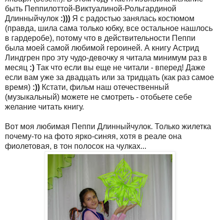
быть Пеппилоттой-Виктуалиной-Рольгардиной
Длинныйчулок
:)))
Я с радостью занялась костюмом
(правда, шила сама только юбку, все остальное нашлось
в гардеробе), потому что в действительности Пеппи
была моей самой любимой героиней. А книгу Астрид
Линдгрен про эту чудо-девочку я читала минимум раз в
месяц
:)
Так что если вы еще не читали - вперед! Даже
если вам уже за двадцать или за тридцать (как раз самое
время)
:))
Кстати, фильм наш отечественный
(музыкальный) можете не смотреть - отобьете себе
желание читать книгу.
Вот моя любимая Пеппи Длинныйчулок. Только жилетка
почему-то на фото ярко-синяя, хотя в реале она
фиолетовая, в тон полосок на чулках...