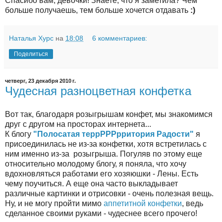
Спасибо вам, девочки! Знаете, что я заметила? Чем
больше получаешь, тем больше хочется отдавать
:)
Наталья Хурс
на
18:08
6 комментариев:
Поделиться
четверг, 23 декабря 2010 г.
Чудесная разноцветная конфетка
Вот так, благодаря розыгрышам конфет, мы знакомимся
друг с другом на просторах интернета...
К блогу
"Полосатая террРРРрритория Радости"
я
присоединилась не из-за конфетки, хотя встретилась с
ним именно из-за розыгрыша. Погуляв по этому еще
относительно молодому блогу, я поняла, что хочу
вдохновляться работами его хозяюшки - Лены. Есть
чему поучиться. А еще она часто выкладывает
различные картинки и отрисовки - очень полезная вещь.
Ну, и не могу пройти мимо
аппетитной конфетки
, ведь
сделанное своими руками - чудеснее всего прочего!