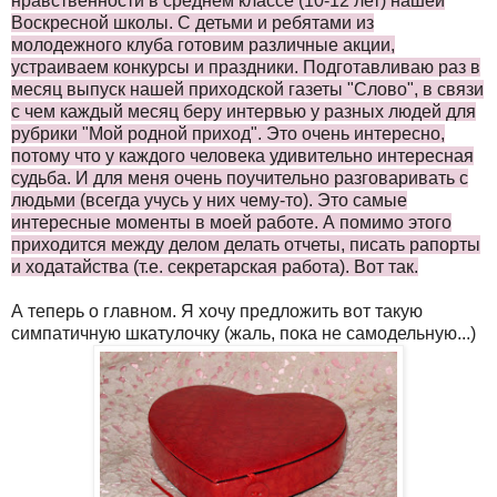
нравственности в среднем классе (10-12 лет) нашей
Воскресной школы. С детьми и ребятами из
молодежного клуба готовим различные акции,
устраиваем конкурсы и праздники. Подготавливаю раз в
месяц выпуск нашей приходской газеты "Слово", в связи
с чем каждый месяц беру интервью у разных людей для
рубрики "Мой родной приход". Это очень интересно,
потому что у каждого человека удивительно интересная
судьба. И для меня очень поучительно разговаривать с
людьми (всегда учусь у них чему-то). Это самые
интересные моменты в моей работе. А помимо этого
приходится между делом делать отчеты, писать рапорты
и ходатайства (т.е. секретарская работа). Вот так.
А теперь о главном. Я хочу предложить вот такую
симпатичную шкатулочку (жаль, пока не самодельную...)