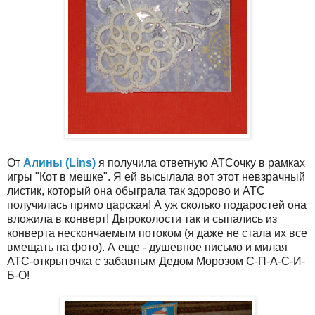
От
Алины (Lins)
я получила ответную АТСочку в рамках
игры "Кот в мешке". Я ей высылала вот этот невзрачный
листик, который она обыграла так здорово и АТС
получилась прямо царская! А уж сколько подаростей она
вложила в конверт! Дыроколости так и сыпались из
конверта нескончаемым потоком (я даже не стала их все
вмещать на фото). А еще - душевное письмо и милая
АТС-открыточка с забавным Дедом Морозом С-П-А-С-И-
Б-О!